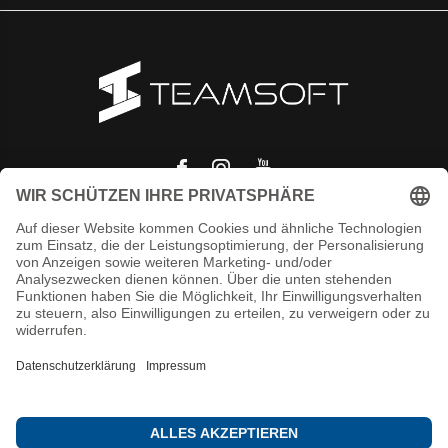
© Copyright
2026
- Theme RePos - Theme By
DMWS
x
Plus+
-
RSS
feed
T.S. Team-Software GmbH
/
-
Bewertungen @