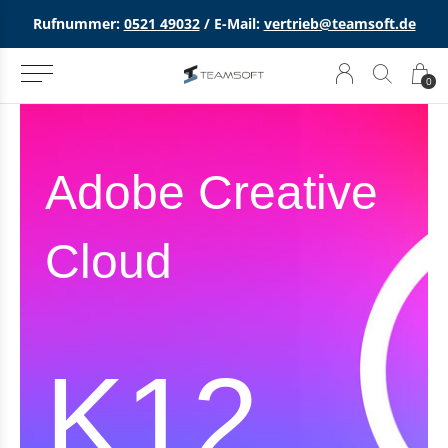
Rufnummer:
0521 49032
/ E-Mail:
vertrieb@teamsoft.de
0
Adobe Creative
Cloud
K12