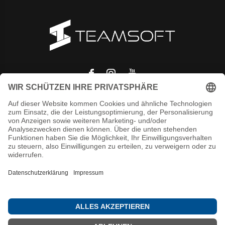
© Copyright
2026
- Theme RePos - Theme By
DMWS
x
Plus+
-
RSS
feed
T.S. Team-Software GmbH
/
-
Bewertungen @