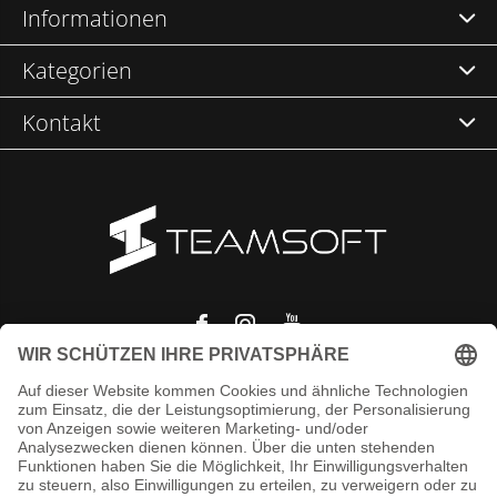
Informationen
Kategorien
Kontakt
© Copyright
2026
- Theme RePos - Theme By
DMWS
x
Plus+
-
RSS
feed