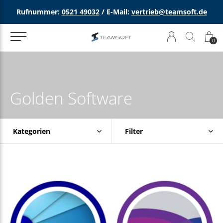
Rufnummer:
0521 49032
/ E-Mail:
vertrieb@teamsoft.de
0
Golden Software
Kategorien
Filter