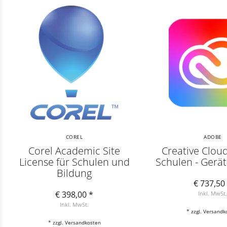
COREL
ADOBE
Corel Academic Site
Creative Cloud
License für Schulen und
Schulen - Gerä
Bildung
€ 737,50
€ 398,00 *
Inkl. MwSt
Inkl. MwSt.
* zzgl.
Versandk
* zzgl.
Versandkosten