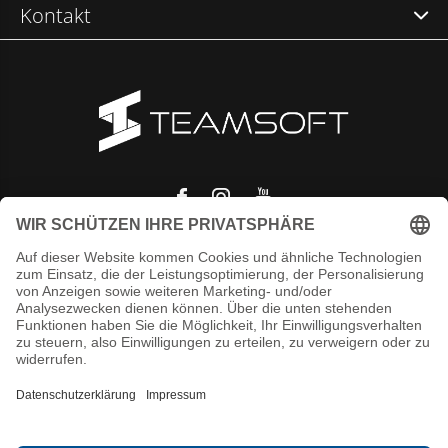
Kontakt
© Copyright
2026
- Theme RePos - Theme By
DMWS
x
Plus+
-
RSS
feed
T.S. Team-Software GmbH
/
-
Bewertungen @