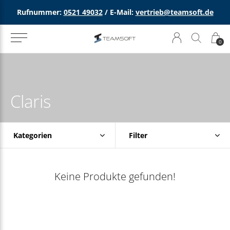
Rufnummer:
0521 49032
/ E-Mail:
vertrieb@teamsoft.de
0
Claris
Kategorien
Filter
Keine Produkte gefunden!