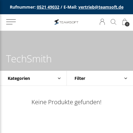
Rufnummer:
0521 49032
/ E-Mail:
vertrieb@teamsoft.de
0
TechSmith
Kategorien
Filter
Keine Produkte gefunden!