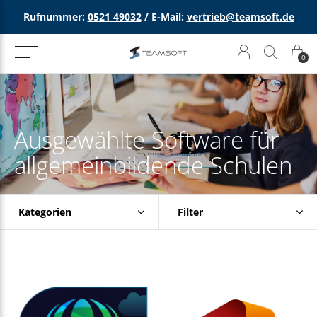
Rufnummer:
0521 49032
/ E-Mail:
vertrieb@teamsoft.de
0
Ausgewählte Software für
allgemeinbildende Schulen
Kategorien
Filter